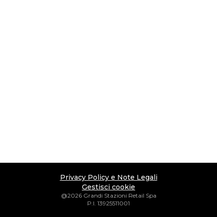
Privacy Policy e Note Legali
Gestisci cookie
@2026 Grandi Stazioni Retail Spa
P.I. 13925511001