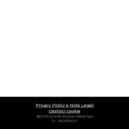
Privacy Policy e Note Legali
Gestisci cookie
@2026 Grandi Stazioni Retail Spa
P.I. 13925511001